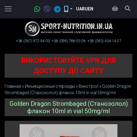
UA
RU
EN
+38 (067)
972-54-03
+38 (099)
788-55-28
+38 (093)
404-14-27
ВИКОРИСТОВУЙТЕ VPN ДЛЯ
ДОСТУПУ ДО САЙТУ
Главная
»
Инъeкциoнныe стерoиды
»
Винстрол
»
Golden Dragon
Strombaged (Станозолол) флакон 10ml in vial 50mg/ml
Golden Dragon Strombaged (Станозолол)
флакон 10ml in vial 50mg/ml