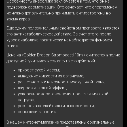
Особенность анаболика заключается в том, что он не
подвержен ароматизации. Это означает, что спортсменам
не нужно дополнительно принимать антиэстрогены во
время курса.
Еще одним положительным свойством препарата является
его антикатаболическое действие. За счет этого после
курса анаболика практически не наблюдается феномен
отката.
Цена на «Golden Dragon Strombaged 10ml» считается вполне
доступной, учитывая весь спектр его действий:
прирост сухой массы;
выведение жидкости из организма;
рельефность и венозность мускульной ткани;
жиросжигающий эффект;
ускоренное восстановление после физической
нагрузки;
рост показателей силы и выносливости;
повышение аппетита.
В нашем интернет-магазине представлены оригинальные