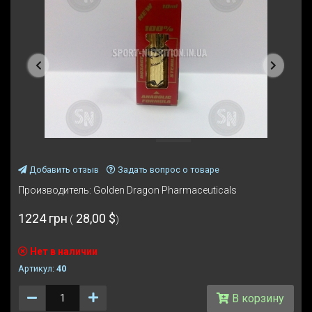
Предыдущая
Следую
Добавить отзыв
Задать вопрос о товаре
Производитель:
Golden Dragon Pharmaceuticals
1224 грн
28,00 $
(
)
Нет в наличии
Артикул:
40
Количество
В корзину