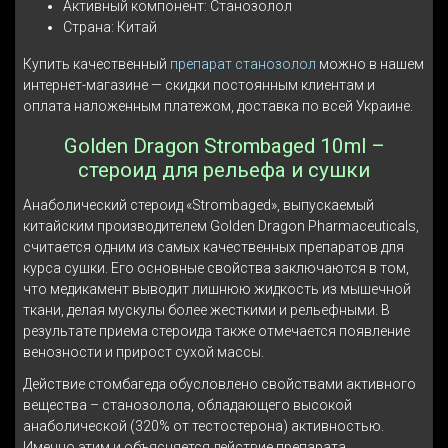
Активный компонент: Станозолол
Страна: Китай
Купить качественный
препарат станозолол
можно в нашем
интернет-магазине — скидки постоянным клиентам и
оплата наложенным платежом, доставка по всей Украине.
Golden Dragon Strombaged 10ml –
стероид для рельефа и сушки
Анаболический стероид «Strombaged», выпускаемый
китайским производителем Golden Dragon Pharmaceuticals,
считается одним из самых качественных препаратов для
курса сушки. Его основные свойства заключаются в том,
что медикамент выводит лишнюю жидкость из мышечной
ткани, делая мускулы более жесткими и рельефными. В
результате приема стероида также отмечается появление
венозности и прирост сухой массы.
Действие стомбагеда обусловлено свойствами активного
вещества – станозолола, обладающего высокой
анаболической (320% от тестостерона) активностью.
Именно этим и объясняется действие препарата.