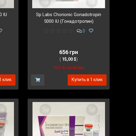
0 IU
Sp Labs Chorionic Gonadotropin
5000 IU (Гонадотропин)
0
656 грн
(
15,00 $
)
Нет в наличии
1 клик
Купить в 1 клик