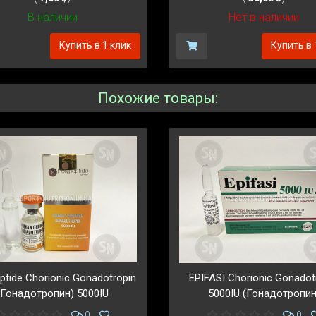
В наличии
Нет в наличии
Купить в 1 клик
Купить в 
Похожие товары:
ptide Chorionic Gonadotropin
EPIFASI Chorionic Gonadot
(Гонадотропин) 5000IU
5000IU (Гонадотропин
0
0