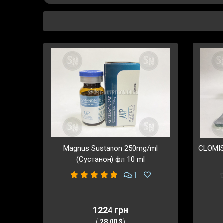
Magnus Sustanon 250mg/ml
CLOMIS
(Сустанон) фл 10 ml
1
1224 грн
(
28,00 $
)