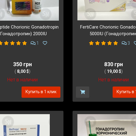
ptide Chorionic Gonadotropin
FertiCare Chorionic Gonado
(Гонадотропин) 2000IU
5000IU (Гонадотропин
1
3
350 грн
830 грн
(
8,00 $
)
(
19,00 $
)
Нет в наличии
Нет в наличии
Купить в 1 клик
Купить в 