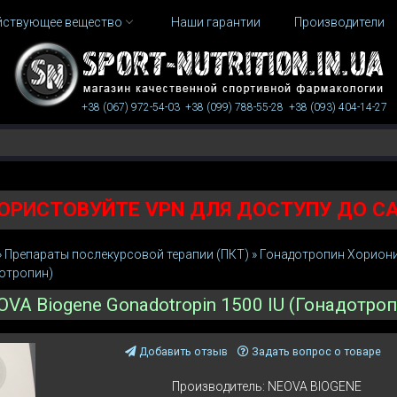
йствующее вещество
Наши гарантии
Производители
+38 (067)
972-54-03
+38 (099)
788-55-28
+38 (093)
404-14-27
ОРИСТОВУЙТЕ VPN ДЛЯ ДОСТУПУ ДО С
»
Препараты послекурсовой терапии (ПКТ)
»
Гонадотропин Хориони
дотропин)
OVA Biogene Gonadotropin 1500 IU (Гонадотроп
Добавить отзыв
Задать вопрос о товаре
Производитель:
NEOVA BIOGENE