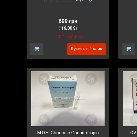
699 грн
(
16,00 $
)
Нет в наличии
Купить в 1 клик
M.O.H. Chorionic Gonadotropin
OVI