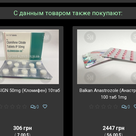
С данным товаром также покупают:
IGN 50mg (Кломифен) 10таб
Balkan Anastrozole (Анаст
100 таб 1mg
0
0
306 грн
2447 грн
(
7,00 $
)
(
56,00 $
)