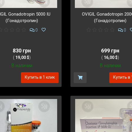
GIL Gonadotropin 5000 IU
OVIGIL Gonadotropin 200
(Гонадотропин)
(Гонадотропин)
0
0
830 грн
699 грн
(
19,00 $
)
(
16,00 $
)
В наличии
В наличии
Купить в 1 клик
Купить в 