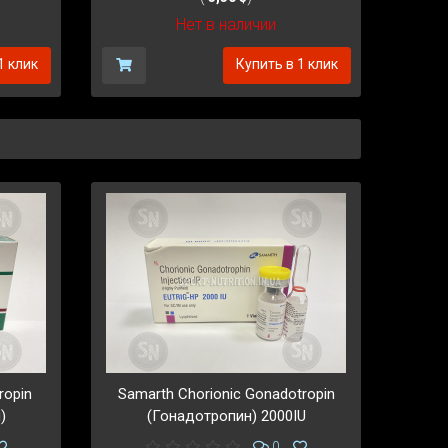
Нет в наличии
1 клик
Купить в 1 клик
ropin
Samarth Chorionic Gonadotropin
)
(Гонадотропин) 2000IU
0