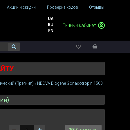
Акции и скидки
Проверка кодов
Отзывы
UA
RU
Личный кабинет
EN
АЙТУ
ческий (Прегнил)
»
NEOVA Biogene Gonadotropin 1500
ин)
Количество