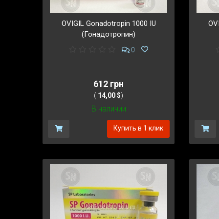
OVIGIL Gonadotropin 1000 IU
OVI
(Гонадотропин)
0
612 грн
(
14,00 $
)
В наличии
Купить в 1 клик