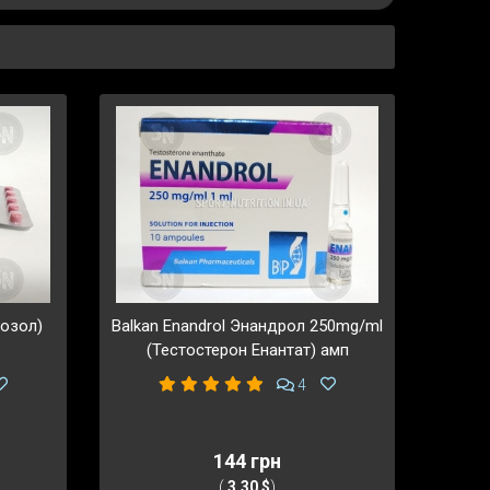
розол)
Balkan Enandrol Энандрол 250mg/ml
(Тестостерон Енантат) амп
4
144 грн
(
3,30 $
)