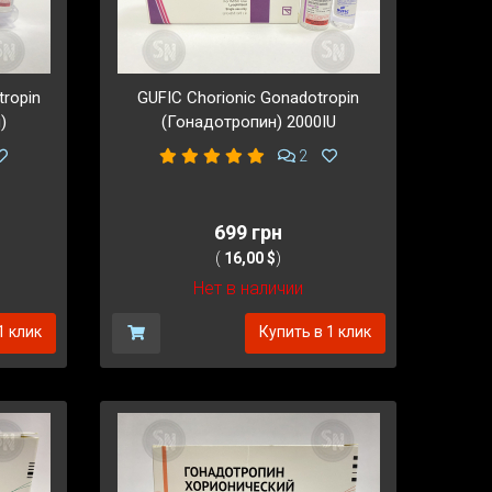
tropin
GUFIC Chorionic Gonadotropin
)
(Гонадотропин) 2000IU
2
699 грн
(
16,00 $
)
Нет в наличии
1 клик
Купить в 1 клик