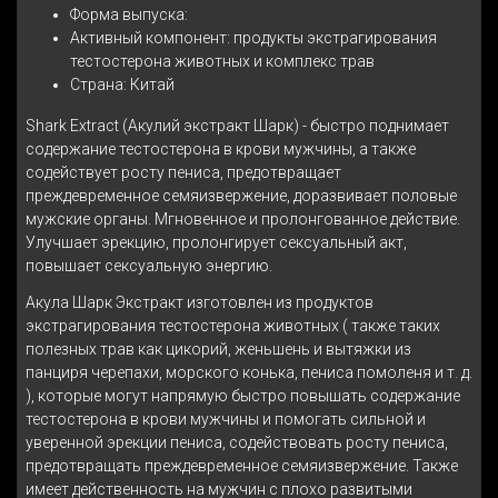
Форма выпуска:
Активный компонент: продукты экстрагирования
тестостерона животных и комплекс трав
Страна: Китай
Shark Extract (Акулий экстракт Шарк) - быстро поднимает
содержание тестостерона в крови мужчины, а также
содействует росту пениса, предотвращает
преждевременное семяизвержение, доразвивает половые
мужские органы. Мгновенное и пролонгованное действие.
Улучшает эрекцию, пролонгирует сексуальный акт,
повышает сексуальную энергию.
Акула Шарк Экстракт изготовлен из продуктов
экстрагирования тестостерона животных ( также таких
полезных трав как цикорий, женьшень и вытяжки из
панциря черепахи, морского конька, пениса помоленя и т. д.
), которые могут напрямую быстро повышать содержание
тестостерона в крови мужчины и помогать сильной и
уверенной эрекции пениса, содействовать росту пениса,
предотвращать преждевременное семяизвержение. Также
имеет действенность на мужчин с плохо развитыми