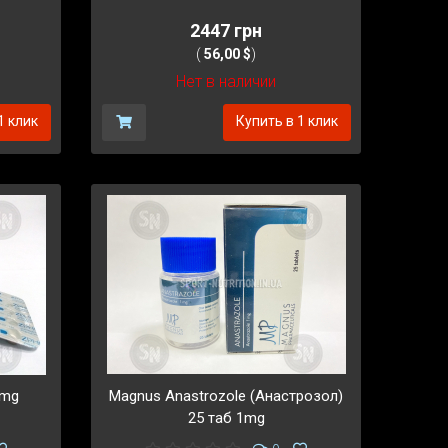
2447 грн
(
56,00 $
)
Нет в наличии
1 клик
Купить в 1 клик
5mg
Magnus Anastrozole (Анастрозол)
25 таб 1mg