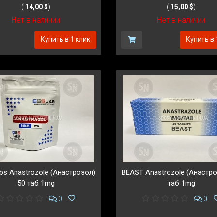
(
14,00 $
)
(
15,00 $
)
Нет в наличии
Нет в наличии
Купить в 1 клик
Купить в 
bs Anastrozole (Анастрозол)
BEAST Anastrozole (Анастро
50 таб 1mg
таб 1mg
0
0