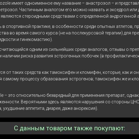
zole имеет одноименное ему название – анастрозол – и представ
летрозол. Частичным аналогом его можно назвать и экседрол или
а являются стероидными средствами с определенной андрогенной 
 в спортивной практике, в особенности среди опытных атлетов, п
ства во время самого курса (не на послекурсовой терапии) для 
идкости и гинекомастию).
 считающийся одним из сильнейших среди аналогов, отзывы о преп
 наличии риска развития эстрогенных побочек (в профилактически
ся от таких средств как тамоксифен и кломифен, которые, как и он
уя самому процессу образования эстрогенов; тамоксифен же и кл
e – это относительно безвредный для применения препарат, одна
енности. Вероятными здесь являются нарушения со стороны ЦНС (
 ухудшение аппетита, диарея, даже анорексия).
С данным товаром также покупают: