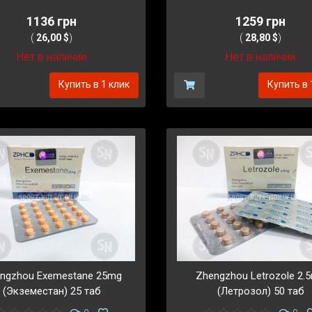
1136 грн
1259 грн
(
26,00 $
)
(
28,80 $
)
Нет в наличии
Нет в наличии
Купить в 1 клик
Купить в 
ngzhou Exemestane 25mg
Zhengzhou Letrozole 2.
(Экземестан) 25 таб
(Летрозол) 50 таб