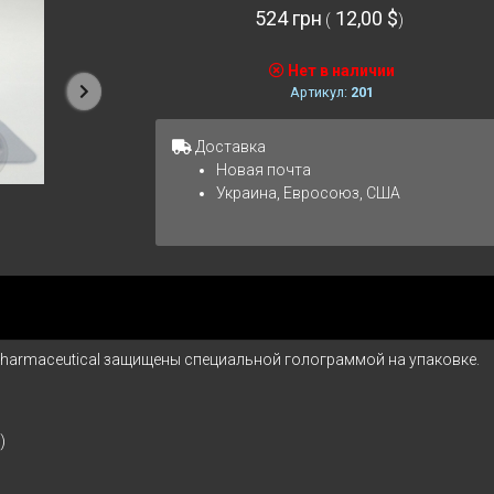
524 грн
12,00 $
(
)
Нет в наличии
Артикул:
201
Следующая
Доставка
Новая почта
Украина, Евросоюз, США
Pharmaceutical защищены специальной голограммой на упаковке.
)