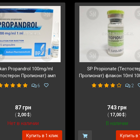
lkan Propandrol 100mg/ml
SP Propionate (Тестосте
стостерон Пропионат) амп
Пропионат) флакон 10ml 1
6
2
87 грн
743 грн
(
2,00 $
)
(
17,00 $
)
Нет в наличии
В наличии
Купить в 1 клик
Купить в 