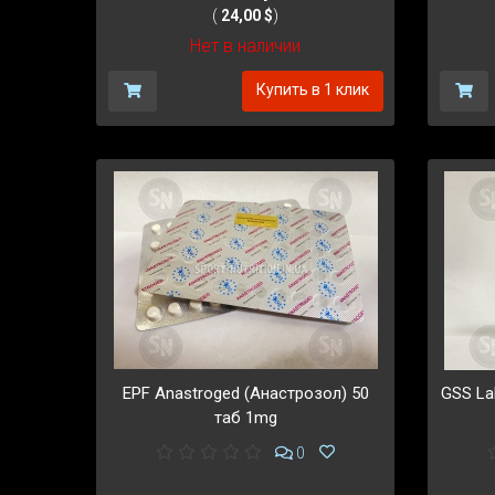
(
24,00 $
)
Нет в наличии
Купить в 1 клик
EPF Anastroged (Анастрозол) 50
GSS La
таб 1mg
0