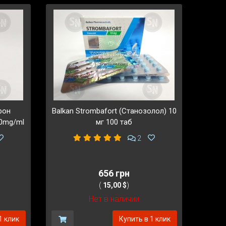
рон
Balkan Strombafort (Станозолол) 10
00mg/ml
мг 100 таб
2
656 грн
(
15,00 $
)
Нет в наличии
1 клик
Купить в 1 клик