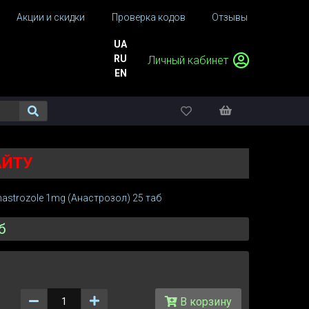
Акции и скидки
Проверка кодов
Отзывы
UA
RU
Личный кабинет
EN
АЙТУ
astrozole 1mg (Анастрозол) 25 таб
б
Количество
В корзину