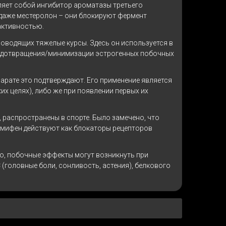
ляет собой ингибитор ароматазы третьего
 даже местеролон – они блокируют фермент
активностью.
роводящих тяжелые курсы. Здесь он используется в
предотвращения/минимизации эстрогенных побочных
арате это подтверждают. Его применение является
х целях), либо же при появлении первых их
, распространены в спорте. Было замечено, что
омифен действуют как блокаторы рецепторов
ко, побочные эффекты могут возникнуть при
головные боли, сонливость, астения), белкового