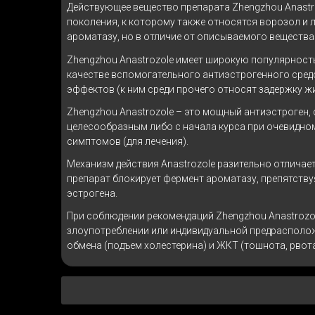
Действующее вещество препарата Zhengzhou Anastro
поколения, к которому также относятся ворозол и 
ароматазу, но в отличие от описываемого веществ
Zhengzhou Anastrozole имеет широкую популярность
качестве вспомогательного антиэстрогенного сред
эффектов (к ним среди прочего относят задержку ж
Zhengzhou Anastrozole – это мощный антиэстроген,
целесообразным либо с начала курса при очевидном
симптомов (для лечения).
Механизм действия Anastrozole разительно отличает
препарат блокирует фермент ароматазу, препятств
эстрогена.
При соблюдении рекомендаций Zhengzhou Anastrozol
злоупотреблении или индивидуальной предрасполож
обмена (подъем холестерина) и ЖКТ (тошнота, рвота,