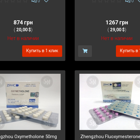
0
0
874 грн
1267 грн
(
20,00 $
)
(
29,00 $
)
Нет в наличии
Нет в наличии
Купить в 1 клик
Купить в 
gzhou Oxymetholone 50mg
Zhengzhou Fluoxymesteron