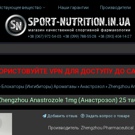
йствующее вещество
Наши гарантии
Производители
+38 (067)
972-54-03
+38 (099)
788-55-28
+38 (093)
404-14-27
ОРИСТОВУЙТЕ VPN ДЛЯ ДОСТУПУ ДО С
»
Блокаторы (Ингибиторы) Ароматазы
»
Анастрозол
»
Zhengzhou An
Zhengzhou Anastrozole 1mg (Анастрозол) 25 та
Добавить отзыв
Задать вопрос о товаре
Производитель:
Zhengzhou Pharmaceutical