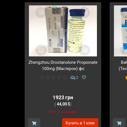
Zhengzhou Drostanolone Propionate
Ba
100mg (Мастерон) фл
(Те
0
1923 грн
(
44,00 $
)
Нет в наличии
Купить в 1 клик