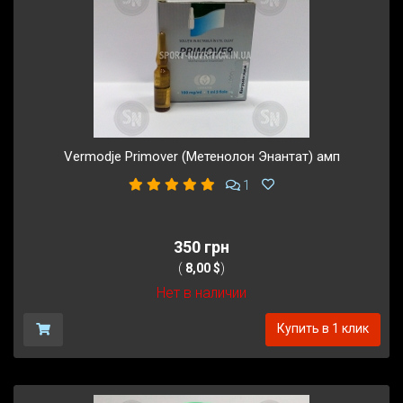
Vermodje Primover (Метенолон Энантат) амп
1
350 грн
(
8,00 $
)
Нет в наличии
Купить в 1 клик