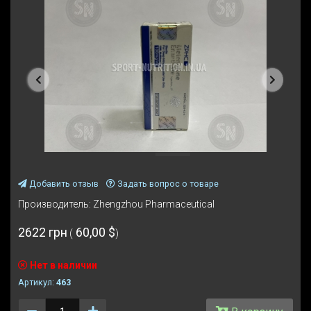
Предыдущая
Следую
Добавить отзыв
Задать вопрос о товаре
Производитель:
Zhengzhou Pharmaceutical
2622 грн
60,00 $
(
)
Нет в наличии
Артикул:
463
Количество