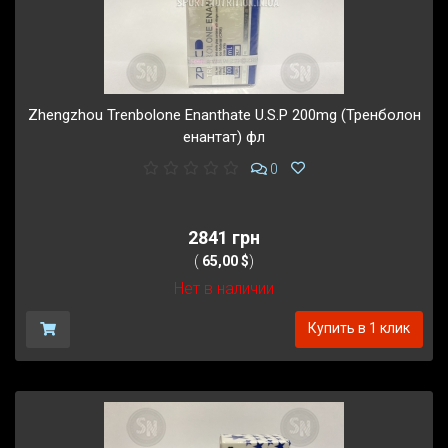
Zhengzhou Trenbolone Enanthate U.S.P 200mg (Тренболон
енантат) фл
0
2841 грн
(
65,00 $
)
Нет в наличии
Купить в 1 клик