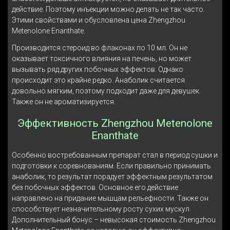
действие. Поэтому инъекции можно делать не так часто.
Этими свойствами и обусловлена цена Zhengzhou
Metenolone Enanthate.
Производится стероид во флаконах по 10 мл. Он не
оказывает токсичного влияния на печень, но может
вызывать ряд других побочных эффектов. Однако
происходит это крайне редко. Анаболик считается
довольно мягким, поэтому подходит даже для девушек.
Также он не ароматизируется.
Эффективность Zhengzhou Metenolone
Enanthate
Особенно востребованным препарат стал в период сушки и
подготовки к соревнованиям. Если правильно принимать
анаболик, то результат порадует эффектным результатом
без побочных эффектов. Основное его действие
направлено на придание мышцам рельефности. Также он
способствует незначительному росту сухих мускул.
Дополнительный бонус – невысокая стоимость Zhengzhou