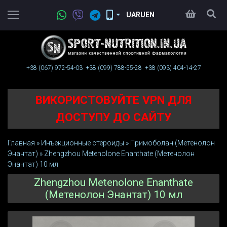
UA
RU
EN
+38 (067)
972-54-03
+38 (099)
788-55-28
+38 (093)
404-14-27
ВИКОРИСТОВУЙТЕ VPN ДЛЯ
ДОСТУПУ ДО САЙТУ
Главная
»
Инъeкциoнныe стерoиды
»
Примоболан (Метенолон
Энантат)
»
Zhengzhou Metenolone Enanthate (Метенолон
Энантат) 10 мл
Zhengzhou Metenolone Enanthate
(Метенолон Энантат) 10 мл