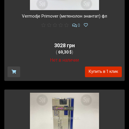
Vermodje Primover (метенолон энантат) фл
0
3028 грн
(
69,30 $
)
Нет в наличии
Купить в 1 клик