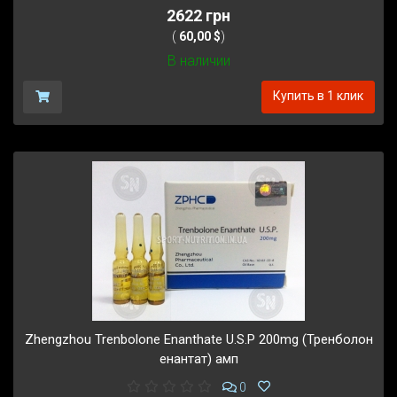
2622 грн
(
60,00 $
)
В наличии
Купить в 1 клик
Zhengzhou Trenbolone Enanthate U.S.P 200mg (Тренболон
енантат) амп
0