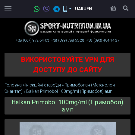
UA
RU
EN
+38 (067)
972-54-03
+38 (099)
788-55-28
+38 (093)
404-14-27
ВИКОРИСТОВУЙТЕ VPN ДЛЯ
ДОСТУПУ ДО САЙТУ
Головна
»
Ін'єкційні стероїди
»
Примоболан (Метенолон
Энантат)
»
Balkan Primobol 100mg/ml (Примобол) амп
Balkan Primobol 100mg/ml (Примобол)
амп