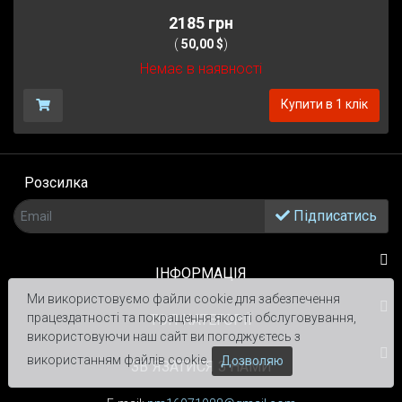
2185 грн
(
50,00 $
)
Немає в наявності
Купити в 1 клік
Розсилка
Підписатись
ІНФОРМАЦІЯ
Ми використовуємо файли cookie для забезпечення
працездатності та покращення якості обслуговування,
TOП КАТЕГОРІЇ
використовуючи наш сайт ви погоджуєтесь з
використанням файлів cookie.
Дозволяю
ЗВ`ЯЗАТИСЯ З НАМИ