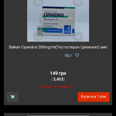
Balkan Cipandrol 200mg/ml(Тестостерон Ципионат) амп
0
149 грн
(
3,40 $
)
Немає в наявності
Купити в 1 клік