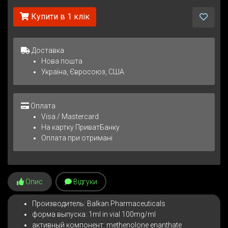
Купити в 1 клік
Доставка
Нова пошта
Україна, Євросоюз, США
Оплата
Visa / Mastercard
На картку ПриватБанку
Оплата при отримані
Опис
Відгуки
Производитель: Balkan Pharmaceuticals
форма выпуска: 1ml in vial 100mg/ml
активный компонент: methenolone enanthate