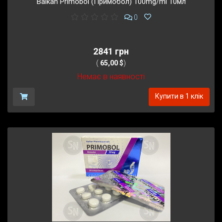
Balkan Primobol (Примобол) 100mg/ml 10мл
0
2841 грн
(
65,00 $
)
Немає в наявності
Купити в 1 клік