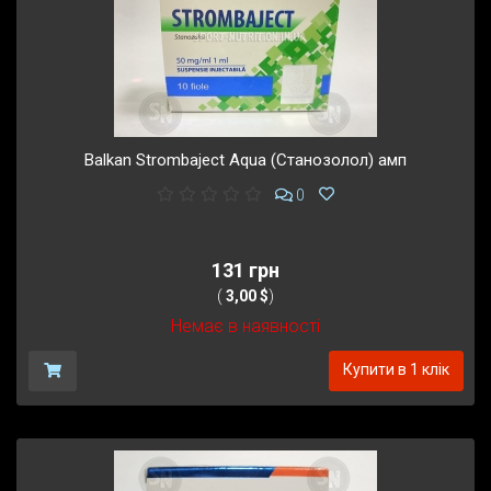
Balkan Strombaject Aqua (Станозолол) амп
0
131 грн
(
3,00 $
)
Немає в наявності
Купити в 1 клік