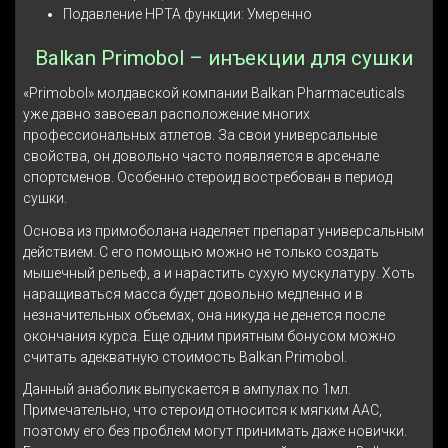
Подавление HPTA функции: Умеренно
Balkan Primobol – инъекции для сушки
«Primobol» молдавской компании Balkan Pharmaceuticals
уже давно завоевал расположение многих
профессиональных атлетов. За свои универсальные
свойства, он довольно часто появляется в арсенале
спортсменов. Особенно стероид востребован в период
сушки.
Основа из примоболана наделяет препарат универсальным
действием. С его помощью можно не только создать
мышечный рельеф, а и нарастить сухую мускулатуру. Хоть
наращиваться масса будет довольно медленно и в
незначительных объемах, она никуда не денется после
окончания курса. Еще одним приятным бонусом можно
считать адекватную стоимость Balkan Primobol.
Данный анаболик выпускается в ампулах по 1мл.
Примечательно, что стероид относится к мягким ААС,
поэтому его без проблем могут принимать даже новички.