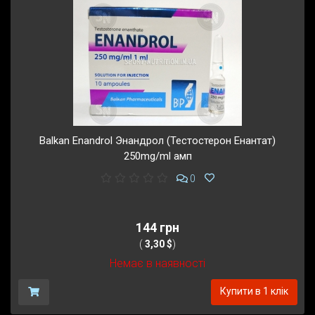
Balkan Enandrol Энандрол (Тестостерон Енантат)
250mg/ml амп
0
144 грн
(
3,30 $
)
Немає в наявності
Купити в 1 клік