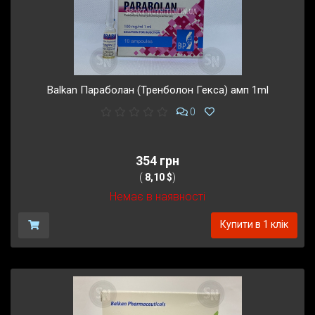
Balkan Параболан (Тренболон Гекса) амп 1ml
0
354 грн
(
8,10 $
)
Немає в наявності
Купити в 1 клік