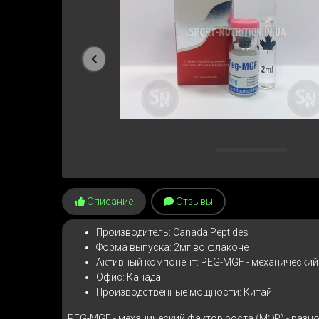
Предыдущая
Описание
Отзывы
Производитель: Canada Peptides
Форма выпуска: 2мг во флаконе
Активный компонент: PEG-MGF - механический
Офис: Канада
Производственные мощности: Китай
PEG-MGF - механический фактор роста (МФР) - разн