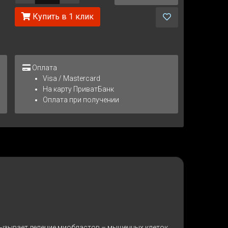
Купить в 1 клик
Оплата
Visa / Mastercard
На карту ПриватБанк
Оплата при получении
вызывает деление миобластов – мышечных клеток,