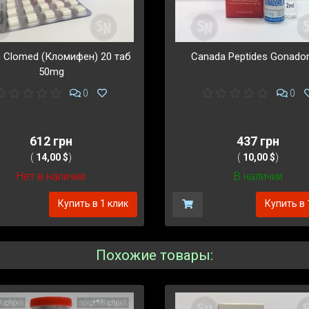
n Clomed (Кломифен) 20 таб
Canada Peptides Gonador
50mg
0
0
612 грн
437 грн
(
14,00 $
)
(
10,00 $
)
Нет в наличии
В наличии
Купить в 1 клик
Купить в 
Похожие товары: