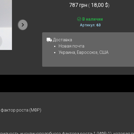
787 грн
18,00 $
(
)
В наличии
Артикул:
63
Следующая
Доставка
Новая почта
Украина, Евросоюз, США
 фактор роста (МФР)
овидность инсулиноподобного фактора роста-1 (ИФР-1), которая 