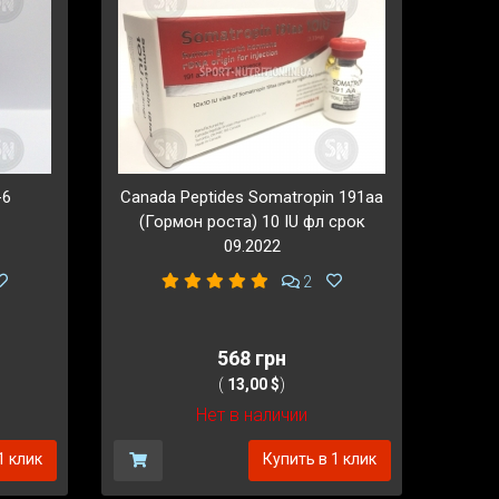
-6
Canada Peptides Somatropin 191aa
(Гормон роста) 10 IU фл срок
09.2022
2
568 грн
(
13,00 $
)
Нет в наличии
1 клик
Купить в 1 клик