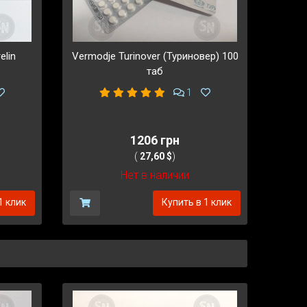
elin
Vermodje Turinover (Туриновер) 100
таб
1
1206 грн
(
27,60 $
)
Нет в наличии
1 клик
Купить в 1 клик