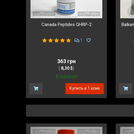
Canada Peptides GHRP-2
Balka
1
363 грн
(
8,30 $
)
В наличии
Купить в 1 клик