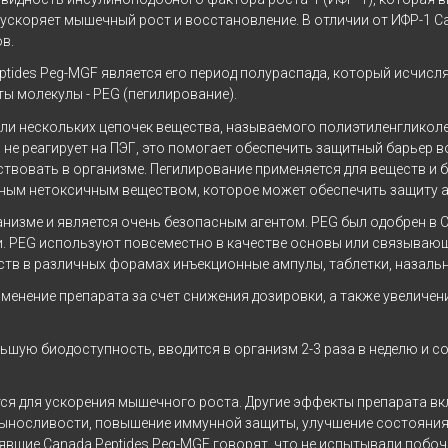
ускоряет мышечный рост и восстановление. В отличии от ИФР-1 Ca
в.
ides Peg-MGF является его период полураспада, который исчисля
ы молекулы - PEG (пегилирование).
и нескольких цепочек вещества, называемого полиэтиленгликолем 
о не реагирует на ПЭГ, это помогает обеспечить защитный барьер в
твовать в организме. Пегилирование применяется для веществ и 
ым нетоксичным веществом, которое может обеспечить защиту ами
ганизме и является очень безопасным агентом. PEG был одобрен в 
и. PEG используют повсеместно в качестве основы или связывающе
дств в различных форамах инъекционные ампулы, таблетки, назал
менение препарата за счет снижения дозировки, а также увеличе
ьшую биодоступность, вводится в организм 2-3 раза в неделю и 
тся для ускорения мышечного роста. Другие эффекты препарата в
выносливости, повышение иммунной защиты, улучшение состояния 
лявшие Canada Peptides Peg-MGF говорят, что не испытывали поб