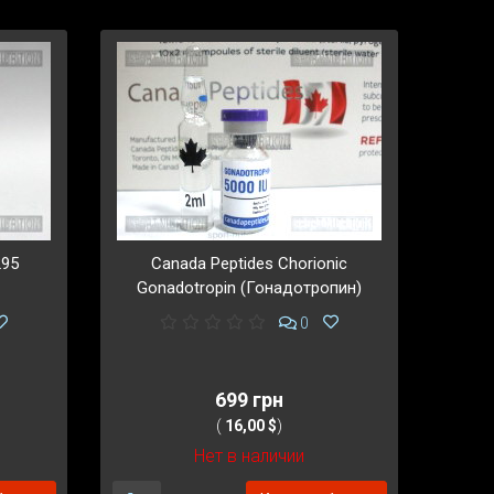
295
Canada Peptides Chorionic
Gonadotropin (Гонадотропин)
0
699 грн
(
16,00 $
)
Нет в наличии