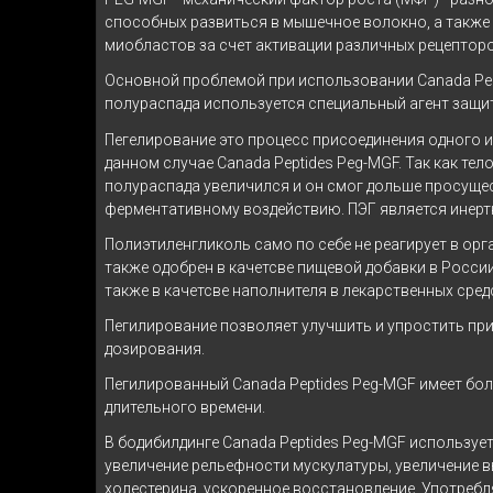
способных развиться в мышечное волокно, а также 
миобластов за счет активации различных рецепторо
Основной проблемой при использовании Canada Pept
полураспада используется специальный агент защит
Пегелирование это процесс присоединения одного ил
данном случае Canada Peptides Peg-MGF. Так как тел
полураспада увеличился и он смог дольше просущес
ферментативному воздействию. ПЭГ является инертн
Полиэтиленгликоль само по себе не реагирует в ор
также одобрен в качетсве пищевой добавки в Росси
также в качетсве наполнителя в лекарственных сре
Пегилирование позволяет улучшить и упростить при
дозирования.
Пегилированный Canada Peptides Peg-MGF имеет бол
длительного времени.
В бодибилдинге Canada Peptides Peg-MGF используе
увеличение рельефности мускулатуры, увеличение 
холестерина, ускоренное восстановление. Употреб