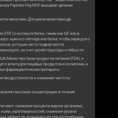
nada Peptides Peg-MGF вызывает деление
ется минутами. Для увеличения периода
(ПЭГ) к молекуле белка, таким как IGF или в
округ нужного пептида или белка, чтобы период его
белков, которые часто подвергаются
ногрупп, за счет своей структуры и гибкости.
США Министерством продуктов питания (FDA), и
го агента для пищевых продуктов и косметики, а
ьные фармацевтические препараты.
ния биодоступности и снижения частоты
сохраняет высокую концентрацию в течение
ключают: снижение процента жира в организме,
кожи, укрепление костей, снижение уровня
очных эффектов, возникающих при употреблении