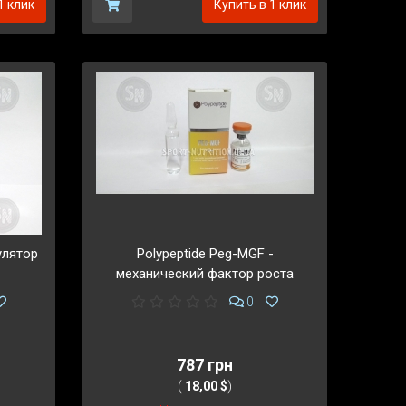
1 клик
Купить в 1 клик
улятор
Polypeptide Peg-MGF -
механический фактор роста
0
787 грн
(
18,00 $
)