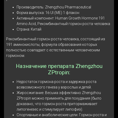
Производитель: Zhengzhou Pharmaceutical
Форма выпуска: 16 UI (ME) 1 флакон
Активный компонент: Human Growth Hormone 191
Amino Acid, Рекомбинантный гормон роста человека
Страна: Китай
Рекомбинантный гормон роста человека, состоящий из
191 аминокислоты, формула образования которых
полностью совпадает с естественным человеческим
гормоном.
Назначение препарата Zhengzhou
ZPtropin:
Недостаток гормона роста и задержка роста
всевозможного генеза у взрослых и детей.
Жиросжигание. Весьма эффективно Zhengzhou
ZPtropin можно применять для похудания (было
доказано, что гормон роста притормаживает
липогенезес и стимулирует липофиз).
Спортивные и анаболические цели. Гормон роста и