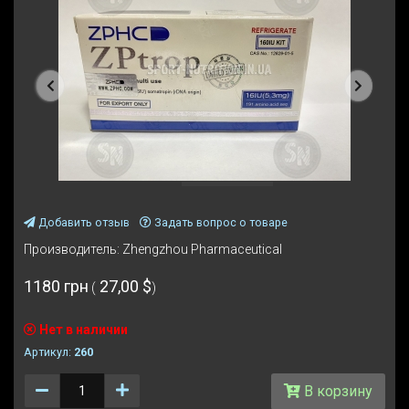
Предыдущая
Следую
Добавить отзыв
Задать вопрос о товаре
Производитель:
Zhengzhou Pharmaceutical
1180 грн
27,00 $
(
)
Нет в наличии
Артикул:
260
Количество
В корзину