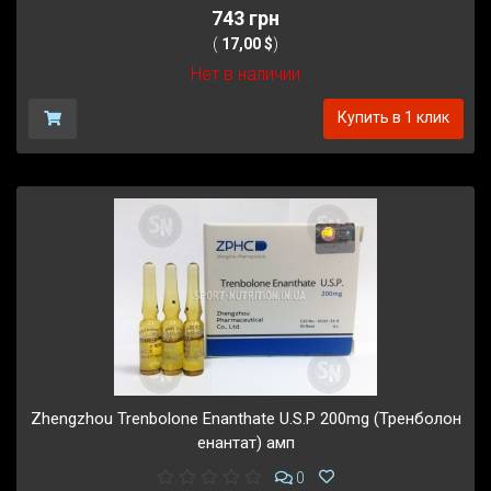
743 грн
(
17,00 $
)
Нет в наличии
Купить в 1 клик
Zhengzhou Trenbolone Enanthate U.S.P 200mg (Тренболон
енантат) амп
0