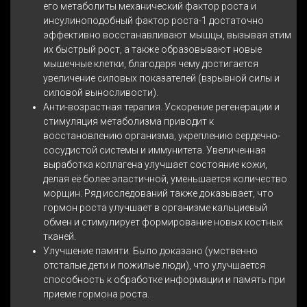
его метаболиты механический фактор роста и
инсулиноподобный фактор роста-1 достаточно
эффективно восстанавливают мышцы, вызывая этим
их быстрый рост, а также образовывают новые
мышечные клетки, благодаря чему достигается
увеличение силовых показателей (взрывной силы и
силовой выносливости).
Анти-возрастная терапия. Ускорение регенерации и
стимуляция метаболизма приводит к
восстановлению организма, укреплению сердечно-
сосудистой системы и иммунитета. Увеличенная
выработка коллагена улучшает состояние кожи,
делая её более эластичной, уменьшается количество
морщин. Ряд исследований также доказывает, что
гормон роста улучшает в организме кальциевый
обмен и стимулирует формирование новых костных
тканей.
Улучшение памяти. Было доказано (умственно
отсталые дети и пожилые люди), что улучшается
способность к обработке информации и память при
приеме гормона роста.