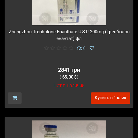
Zhengzhou Trenbolone Enanthate U.S.P 200mg (Тренболон
енантат) фл
0
2841 грн
(
65,00 $
)
Нет в наличии
Купить в 1 клик