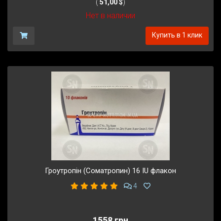
(
51,00 $
)
Нет в наличии
Купить в 1 клик
Гроутропін (Соматропин) 16 IU флакон
4
1558 грн