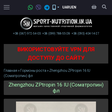
UA
RU
EN
+38 (067)
972-54-03
+38 (099)
788-55-28
+38 (093)
404-14-27
ВИКОРИСТОВУЙТЕ VPN ДЛЯ
ДОСТУПУ ДО САЙТУ
Главная
»
Гормоны роста
»
Zhengzhou ZPtropin 16 IU
(Соматропин) фл
Zhengzhou ZPtropin 16 IU (Соматропин)
фл