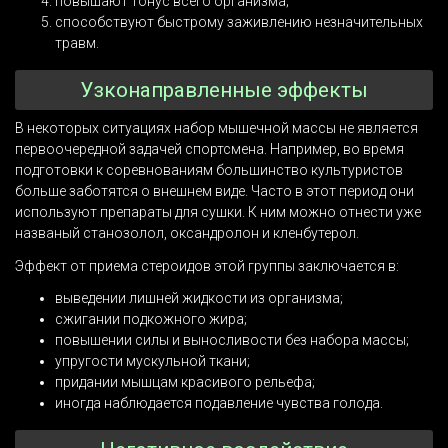
повышают тонус всего организма;
способствуют быстрому заживлению незначительных
травм.
Узконаправленные эффекты
В некоторых ситуациях набор мышечной массы не является
первоочередной задачей спортсмена. Например, во время
подготовки к соревнованиям большинство культуристов
больше заботятся о внешнем виде. Часто в этот период они
используют препараты для сушки. К ним можно отнести уже
названый станозолол, оксандролон и кленбутерол.
Эффект от приема стероидов этой группы заключается в:
выведении лишней жидкости из организма;
сжигании подкожного жира;
повышении силы и выносливости без набора массы;
упругости мускульной ткани;
придании мышцам красивого рельефа;
иногда наблюдается подавление чувства голода.