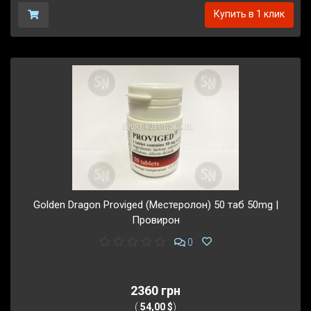
Купить в 1 клик
Golden Dragon Proviged (Местеролон) 50 таб 50mg |
Провирон
0
2360 грн
(
54,00 $
)