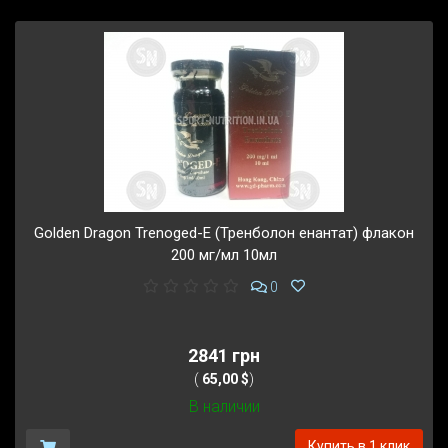
Golden Dragon Trenoged-E (Тренболон енантат) флакон
200 мг/мл 10мл
0
2841 грн
(
65,00 $
)
В наличии
Купить в 1 клик