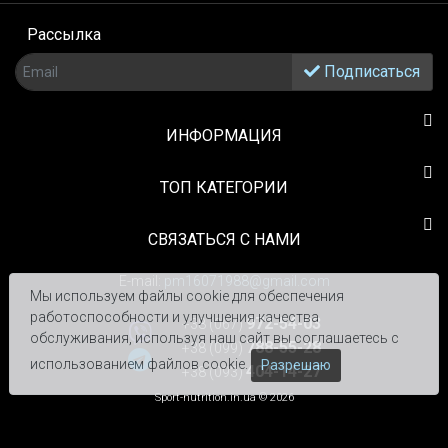
Рассылка
Подписаться
ИНФОРМАЦИЯ
TOП КАТЕГОРИИ
СВЯЗАТЬСЯ С НАМИ
E-mail:
pm16071988@gmail.com
Мы используем файлы cookie для обеспечения
работоспособности и улучшения качества
972-54-03
+38 (067)
обслуживания, используя наш сайт вы соглашаетесь с
788-55-28
+38 (099)
использованием файлов cookie.
Разрешаю
404-14-27
+38 (093)
Sport-nutrition.in.ua © 2026