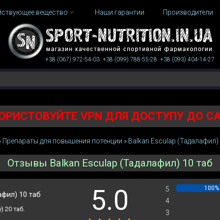
йствующее вещество
Наши гарантии
Производители
+38 (067)
972-54-03
+38 (099)
788-55-28
+38 (093)
404-14-27
ОРИСТОВУЙТЕ VPN ДЛЯ ДОСТУПУ ДО С
»
Препараты для повышения потенции
»
Balkan Esculap (Тадалафил)
Отзывы Balkan Esculap (Тадалафил) 10 таб
5.0
100%
5
афил) 10 таб
0%
4
) 20 таб.
0%
3