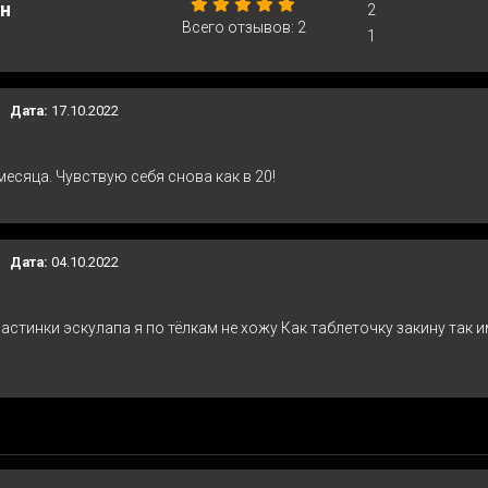
рн
0%
2
Всего отзывов:
2
0%
1
Дата:
17.10.2022
месяца. Чувствую себя снова как в 20!
Дата:
04.10.2022
ластинки эскулапа я по тёлкам не хожу Как таблеточку закину так 