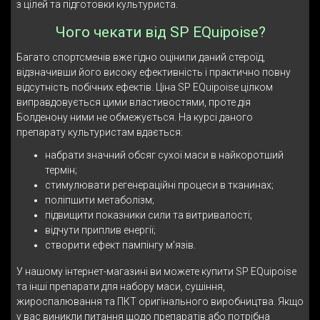
з цілей та підготовки культуриста.
Чого чекати від SP EQuipoise?
Багато спортсменів вже гідно оцінили даний стероїд,
відзначивши його високу ефективність і практично повну
відсутність побічних ефектів. Ціна SP EQuipoise цілком
виправдовується цими властивостями, проте дія
Болденону ними не обмежується. На курсі даного
препарату культуристам вдається:
набрати значний обсяг сухої маси в найкоротший
термін;
стимулювати регенераційні процеси в тканинах;
поліпшити метаболізм;
підвищити показники сили та витривалості;
відчути приплив енергії;
створити ефект пампінгу м'язів.
У нашому інтернет-магазині ви можете купити SP EQuipoise
та інші препарати для набору маси, сушіння,
жироспалювання та ПКТ оригінального виробництва. Якщо
у вас виникли питання щодо препаратів або потрібна