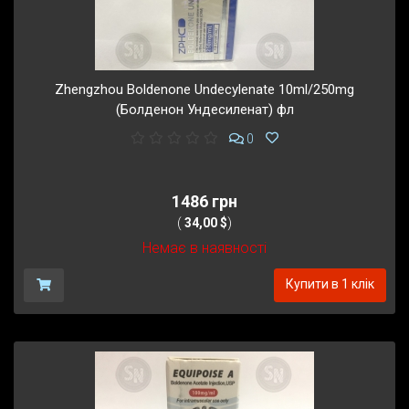
Zhengzhou Boldenone Undecylenate 10ml/250mg
(Болденон Ундесиленат) фл
0
1486 грн
(
34,00 $
)
Немає в наявності
Купити в 1 клік