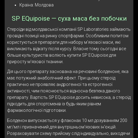
Країна: Молдова
SP EQuipoise — суха маса без побочки
Стероїди від молдавської компанії SP Laboratories займають
провідні позиції на ринку спортфарми. Особливим попитом
користуються препарати для набору м'язової маси, які
викликають відкату після курсу. Власне тому сьогодні все
більше культуристів воліють купити SP EQuipoise для
приросту м'язової тканини.
Дія цього препарату заснована на речовині болденоне, яка
має потужний анаболічний ефект. При цьому стероїд
практично не проявляє андрогенної та естрогенної
активності, чим пояснюється відносна безпека даного
препарату. Вартість SP EQuipoise досить невисока, а стероїд
підходить для спортсменів із будь-яким рівнем
фармакологічної підготовки.
Болденон випускається у флаконах 10 мл дозуванням 200
мг/мл і призначений для внутрішньом'язових ін'єкцій.
Розраховувати схему прийому слід індивідуально, виходячи