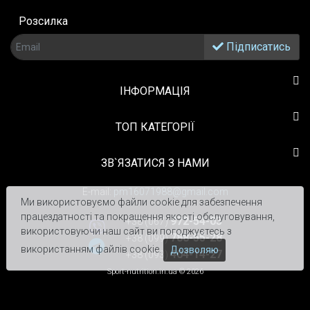
Розсилка
Підписатись
ІНФОРМАЦІЯ
TOП КАТЕГОРІЇ
ЗВ`ЯЗАТИСЯ З НАМИ
E-mail:
pm16071988@gmail.com
Ми використовуємо файли cookie для забезпечення
працездатності та покращення якості обслуговування,
972-54-03
+38 (067)
використовуючи наш сайт ви погоджуєтесь з
788-55-28
+38 (099)
використанням файлів cookie.
Дозволяю
404-14-27
+38 (093)
Sport-nutrition.in.ua © 2026