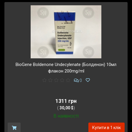
BioGene Boldenone Undecylenate (Болденон) 10мл
флакон 200mg/ml
0
1311 грн
(
30,00 $
)
В наявності
Купити в 1 клік