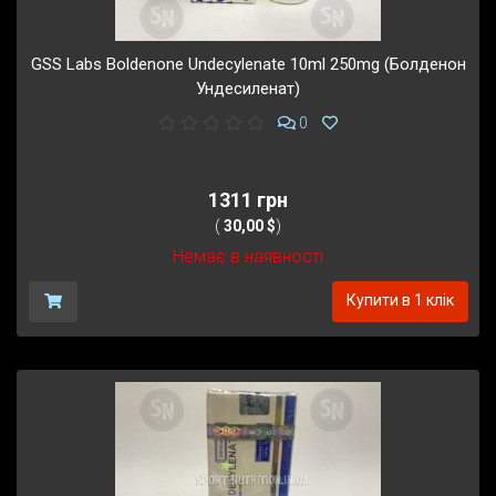
GSS Labs Boldenone Undecylenate 10ml 250mg (Болденон
Ундесиленат)
0
1311 грн
(
30,00 $
)
Немає в наявності
Купити в 1 клік