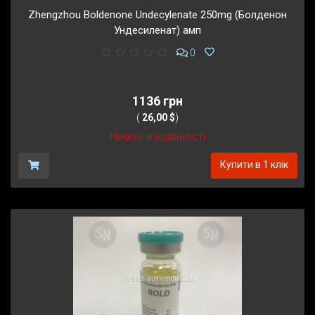
Zhengzhou Boldenone Undecylenate 250mg (Болденон
Ундесиленат) амп
0
1136 грн
(
26,00 $
)
Немає в наявності
Купити в 1 клік