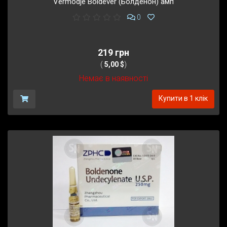
Vermodje Boldever (Болденон) амп
0
219 грн
(
5,00 $
)
Немає в наявності
Купити в 1 клік