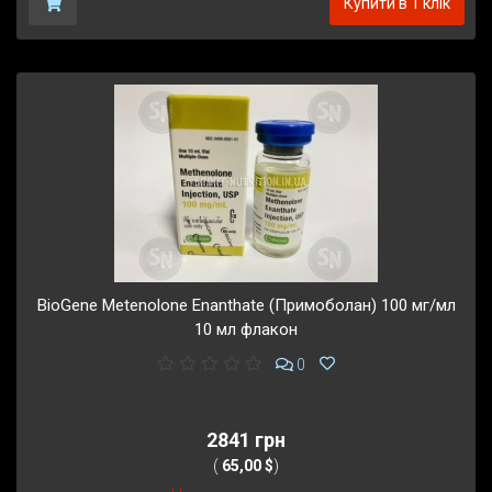
Купити в 1 клік
BioGene Metenolone Enanthate (Примоболан) 100 мг/мл
10 мл флакон
0
2841 грн
(
65,00 $
)