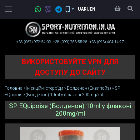
UA
RU
EN
+38 (067)
972-54-03
+38 (099)
788-55-28
+38 (093)
404-14-27
ВИКОРИСТОВУЙТЕ VPN ДЛЯ
ДОСТУПУ ДО САЙТУ
Головна
»
Ін'єкційні стероїди
»
Болденон (Еквипойз)
»
SP
EQuipoise (Болденон) 10ml у флаконі 200mg/ml
SP EQuipoise (Болденон) 10ml у флаконі
200mg/ml