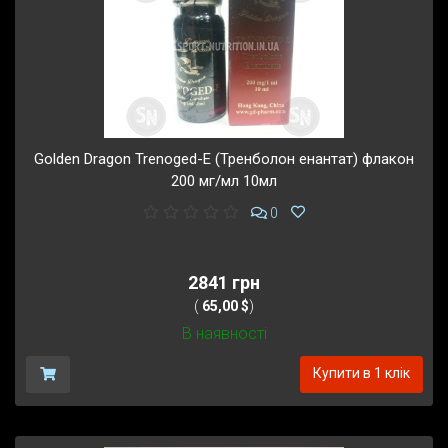
Golden Dragon Trenoged-E (Тренболон енантат) флакон
200 мг/мл 10мл
0
2841 грн
(
65,00 $
)
В наявності
Купити в 1 клік