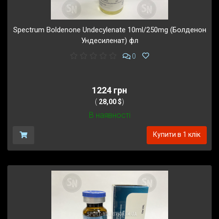
Spectrum Boldenone Undecylenate 10ml/250mg (Болденон
Ундесиленат) фл
0
1224 грн
(
28,00 $
)
В наявності
Купити в 1 клік