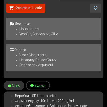
Купити в 1 клік
Доставка
Нова пошта
Україна, Євросоюз, США
Оплата
Visa / Mastercard
На картку ПриватБанку
Оплата при отримані
Опис
Відгуки
Виробник: SP Laboratories
Форма випуску: 10ml in vial 200mg/ml
Активний компонент: Boldenone Undecylenate