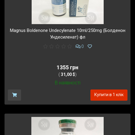
Magnus Boldenone Undecylenate 10ml/250mg (Болденон
Ундесиленат) фл
0
1355 грн
(
31,00 $
)
В наявності
Купити в 1 клік