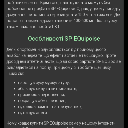
побічних ефектів. Крім того, навіть дівчата можуть без
побоювання придбати SP EQuipoise. Однак, у цьому випадку
дозування не повинно перевищувати 150 мг на тиждень. Для
чоловіків тижнева доза становить 400-600 мг. Після курсу
також важливо пройти ПКТ.
Особливості SP EQuipoise
Деякі спортсмени відмовляються від прийому цього
анаболіка через те, що ефект настає не так швидко. Проте
досвідчені атлети знають, що за свою вартість SP EQuipoise
викладається на повну. При цьому він робить ще низку
інших дій:
нарощує суху мускулатуру;
збільшує силу та витривалість;
прискорює відновлення;
покращує обмін речовин;
підсилює пампінг на тренуваннях;
підвищує апетит.
Чому краще купити SP EQuipoise саме у нашому інтернет-