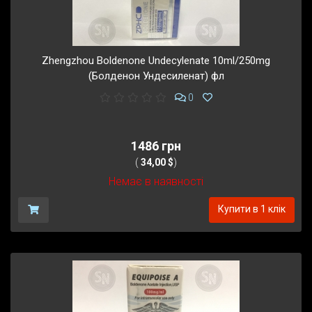
Zhengzhou Boldenone Undecylenate 10ml/250mg
(Болденон Ундесиленат) фл
0
1486 грн
(
34,00 $
)
Немає в наявності
Купити в 1 клік