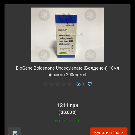
BioGene Boldenone Undecylenate (Болденон) 10мл
флакон 200mg/ml
0
1311 грн
(
30,00 $
)
В наявності
Купити в 1 клік