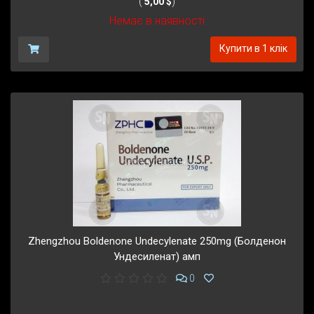
(
5,00 $
)
Немає в наявності
Купити в 1 клік
Zhengzhou Boldenone Undecylenate 250mg (Болденон
Ундесиленат) амп
0