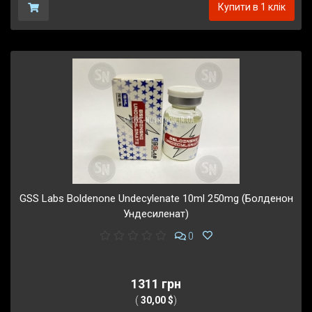
Купити в 1 клік
GSS Labs Boldenone Undecylenate 10ml 250mg (Болденон
Ундесиленат)
0
1311 грн
(
30,00 $
)