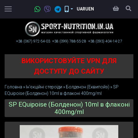
UA
RU
EN
+38 (067)
972-54-03
+38 (099)
788-55-28
+38 (093)
404-14-27
ВИКОРИСТОВУЙТЕ VPN ДЛЯ
ДОСТУПУ ДО САЙТУ
Головна
»
Ін'єкційні стероїди
»
Болденон (Еквипойз)
»
SP
EQuipoise (Болденон) 10ml в флаконі 400mg/ml
SP EQuipoise (Болденон) 10ml в флаконі
400mg/ml