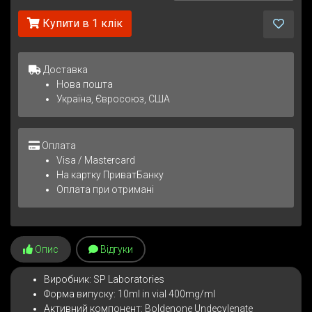
Купити в 1 клік
Доставка
Нова пошта
Україна, Євросоюз, США
Оплата
Visa / Mastercard
На картку ПриватБанку
Оплата при отримані
Опис
Відгуки
Виробник: SP Laboratories
Форма випуску: 10ml in vial 400mg/ml
Активний компонент: Boldenone Undecylenate