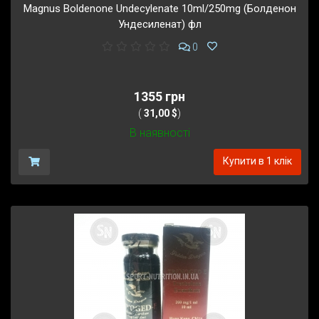
Magnus Boldenone Undecylenate 10ml/250mg (Болденон
Ундесиленат) фл
0
1355 грн
(
31,00 $
)
В наявності
Купити в 1 клік