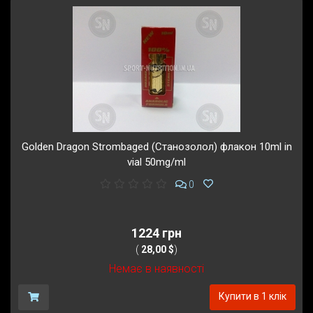
Golden Dragon Strombaged (Станозолол) флакон 10ml in
vial 50mg/ml
0
1224 грн
(
28,00 $
)
Немає в наявності
Купити в 1 клік