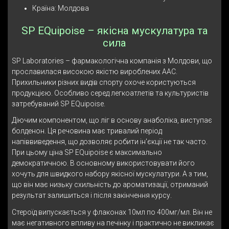
Країна: Молдова
SP EQuipoise – якісна мускулатура та
сила
SP Laboratories – фармакологічна компанія з Молдови, що
прославилася високою якістю вироблених ААС.
Прихильники різних видів спорту охоче користуються
продукцією. Особливо серед легкоатлетів та культуристів
затребуваний SP EQuipoise.
Діючим компонентом, що ліг в основу анаболіка, виступає
болденон. Ця речовина має тривалий період
напіввиведення, що дозволяє робити ін'єкції не так часто.
При цьому ціна SP EQuipoise є максимально
демократичною. В основному використовувати його
хочуть для швидкого набору якісної мускулатури. А з тим,
що він має низьку схильність до ароматизації, отриманий
результат залишиться і після закінчення курсу.
Стероїд випускається у флаконах 10мл по 400мг/мл. Він не
має негативного впливу на печінку і практично не викликає