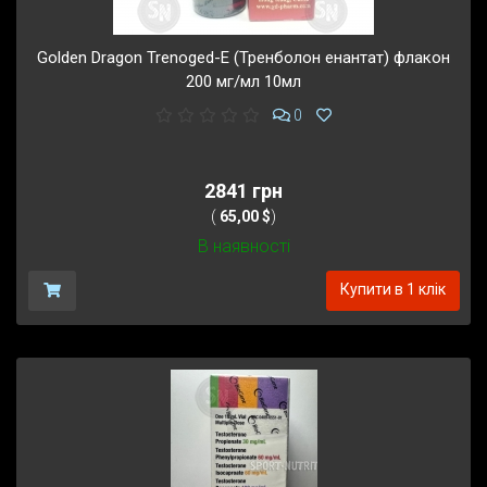
Golden Dragon Trenoged-E (Тренболон енантат) флакон
200 мг/мл 10мл
0
2841 грн
(
65,00 $
)
В наявності
Купити в 1 клік