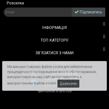
Розсилка
Підписатись
ІНФОРМАЦІЯ
TOП КАТЕГОРІЇ
ЗВ`ЯЗАТИСЯ З НАМИ
E-mail:
pm16071988@gmail.com
Ми використовуємо файли cookie для забезпечення
працездатності та покращення якості обслуговування,
972-54-03
+38 (067)
використовуючи наш сайт ви погоджуєтесь з
788-55-28
+38 (099)
використанням файлів cookie.
Дозволяю
404-14-27
+38 (093)
Sport-nutrition.in.ua © 2026