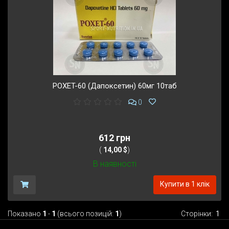
POXET-60 (Дапоксетин) 60мг 10таб
0
612 грн
(
14,00 $
)
В наявності
Купити в 1 клік
Показано
1
-
1
(всього позицій:
1
)
Сторінки:
1